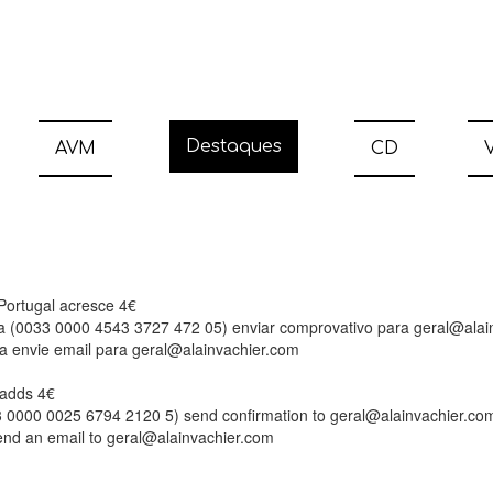
Destaques
AVM
CD
V
 Portugal acresce 4€
ia (0033 0000 4543 3727 472 05) enviar comprovativo para geral@alai
a envie email para geral@alainvachier.com
l adds 4€
33 0000 0025 6794 2120 5) send confirmation to geral@alainvachier.co
send an email to geral@alainvachier.com