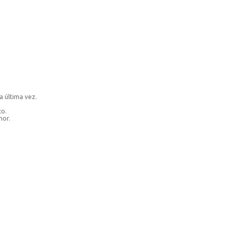
a última vez.
co.
hor.