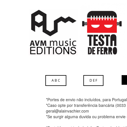
A B C
D E F
*Portes de envio não incluídos, para Portuga
*Caso opte por transferência bancária (003
geral@alainvachier.com
*Se surgir alguma duvida ou problema envie