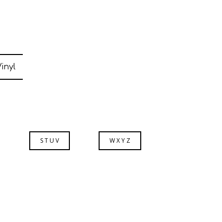
inyl
S T U V
W X Y Z