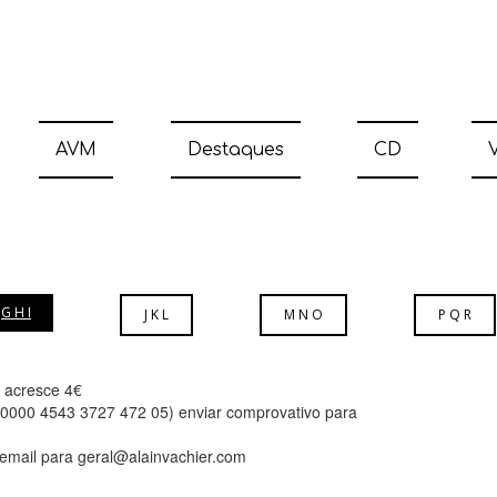
AVM
Destaques
CD
V
G H I
J K L
M N O
P Q R
l acresce 4€
3 0000 4543 3727 472 05) enviar comprovativo para
 email para geral@alainvachier.com