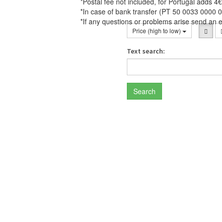
*Postal fee not included, for Portugal adds 4€
*In case of bank transfer (PT 50 0033 0000 
*If any questions or problems arise send an 
Price (high to low)
Text search:
Search