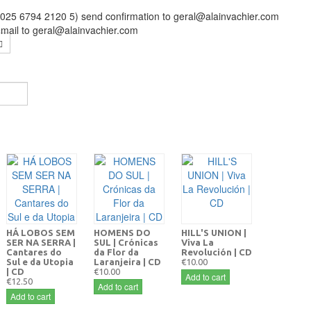
0025 6794 2120 5) send confirmation to geral@alainvachier.com
email to geral@alainvachier.com
HÁ LOBOS SEM
HOMENS DO
HILL'S UNION |
SER NA SERRA |
SUL | Crónicas
Viva La
Cantares do
da Flor da
Revolución | CD
Sul e da Utopia
Laranjeira | CD
€10.00
| CD
€10.00
Add to cart
€12.50
Add to cart
Add to cart