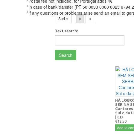
*Postal fee not included, for Portugal adds 4€
*In case of bank transfer (PT 50 0033 0000 0025 6794 2
*If any questions or problems arise send an email to ge
Sort
Text search:
Search
HÁ LOBO
SER NA S
Cantares
Sul e da 
| CD
€12.50
Add to car