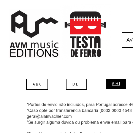
A
G H I
A B C
D E F
*Portes de envio não incluídos, para Portugal acresce 4
*Caso opte por transferência bancária (0033 0000 4543
geral@alainvachier.com
*Se surgir alguma duvida ou problema envie email para