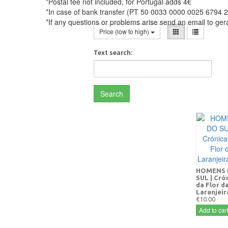
*Postal fee not included, for Portugal adds 4€
*In case of bank transfer (PT 50 0033 0000 0025 6794 2
*If any questions or problems arise send an email to ge
Price (low to high)
Text search:
Search
HOMENS
SUL | Cró
da Flor d
Laranjeir
€10.00
Add to car