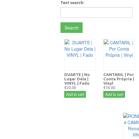
Text search:
Search
DUARTE | No
CANTARIL | Por
Lugar Dela |
Conta Própria |
VINYL | Fado
Vinyl
€20.00
€16.00
Add to cart
Add to cart