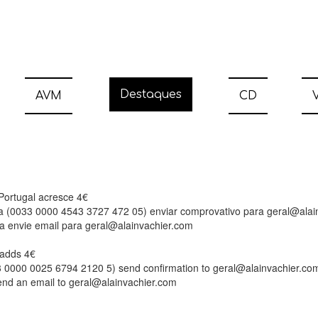
Destaques
AVM
CD
V
 Portugal acresce 4€
ia (0033 0000 4543 3727 472 05) enviar comprovativo para geral@alai
a envie email para geral@alainvachier.com
l adds 4€
33 0000 0025 6794 2120 5) send confirmation to geral@alainvachier.co
send an email to geral@alainvachier.com