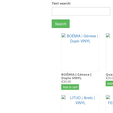
Text search:
Search
BOÉMIA | Génese |
Quad
Duplo VINYL
€20.
€30.00
Add 
Add to cart