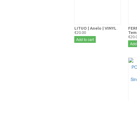
LITUO | Anelo | VINYL
FER
€20.00
Temp
€20.
Add to cart
Add 
ANT
Cant
Sing
Limi
€15.
Add 