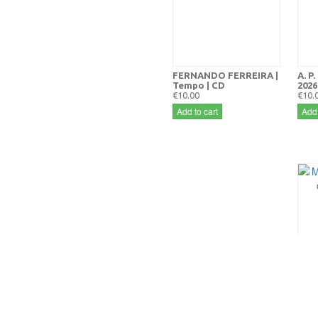
FERNANDO FERREIRA |
A. P
Tempo | CD
2026
€10.00
€10.
Add to cart
Add 
MICH
viag
€12.
Add 