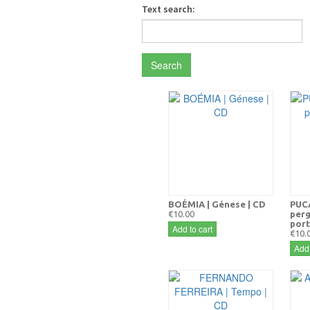
Text search:
Search
BOÉMIA | Génese | CD
PUCA
€10.00
per
port
Add to cart
€10.
Add 