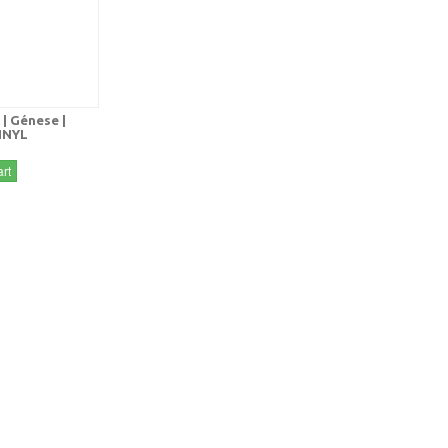
| Génese |
INYL
rt