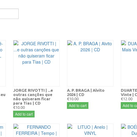
JORGE RIVOTTI | ...e
A. P. BRAGA | Alvito
DUARTE 
seu
outras canções que
2026 | CD
Vinte | 
não quiseram ficar
€10.00
€12.00
para Tias | CD
Add to cart
Add to ca
€10.00
Add to cart