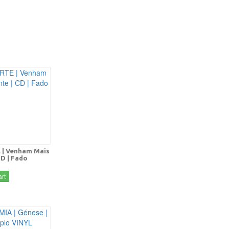
| Venham Mais
CD | Fado
rt