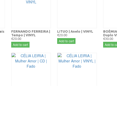
ais
FERNANDO FERREIRA |
LITUO | Anelo | VINYL
BOÉMIA 
Tempo | VINYL
€20.00
Duplo V
€20.00
€30.00
Add to cart
Add to cart
Add to ca
CÉLIA LEIRIA | Mulher
CÉLIA LEIRIA | Mulher
Amor | CD | Fado
Amor | VINYL | Fado
€10.00
€20.00
Add to cart
Add to cart