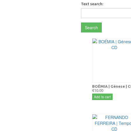
Text search:
Search
BOÉMIA | Génese | 
€10.00
Add to cart