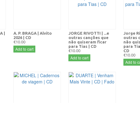
 |
A. P. BRAGA | Alvito
JORGE RIVOTTI | ...e
Jorge Riv
2026 | CD
outras canções que
outras 
€10.00
não quiseram ficar
não qui
para Tias | CD
para Tia
Add to cart
€10.00
CD
€10.00
Add to cart
Add to ca
MICHEL | Cadernos de
DUARTE | Venham Mais
viagem | CD
Vinte | CD | Fado
€12.00
€12.00
Add to cart
Add to cart