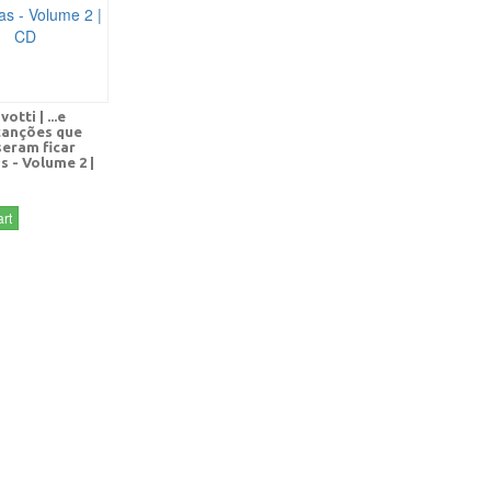
otti | ...e
canções que
seram ficar
s - Volume 2 |
rt