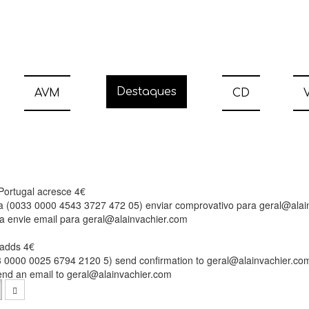
Destaques
AVM
CD
V
 Portugal acresce 4€
ia (0033 0000 4543 3727 472 05) enviar comprovativo para geral@alai
a envie email para geral@alainvachier.com
l adds 4€
33 0000 0025 6794 2120 5) send confirmation to geral@alainvachier.co
send an email to geral@alainvachier.com