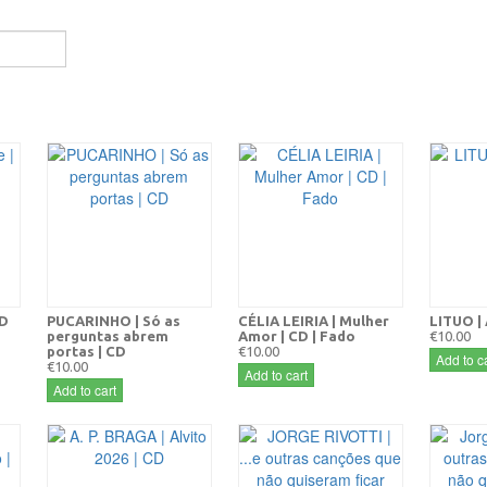
CD
PUCARINHO | Só as
CÉLIA LEIRIA | Mulher
LITUO | 
perguntas abrem
Amor | CD | Fado
€10.00
portas | CD
€10.00
Add to ca
€10.00
Add to cart
Add to cart