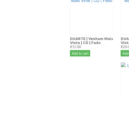
DUARTE | Venham Mais
DUA
Vinte | CD | Fado
Vint
€12.00
€20.
Add to cart
Add 
LITU
€10.
Add 