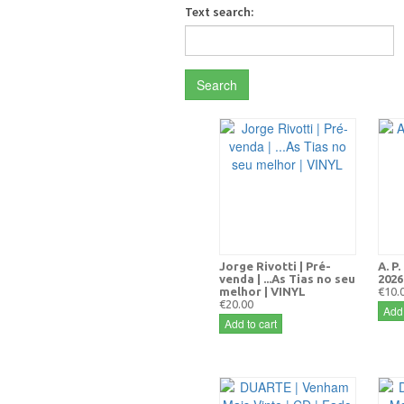
Text search:
Search
Jorge Rivotti | Pré-
A. P
venda | ...As Tias no seu
2026
melhor | VINYL
€10.
€20.00
Add 
Add to cart